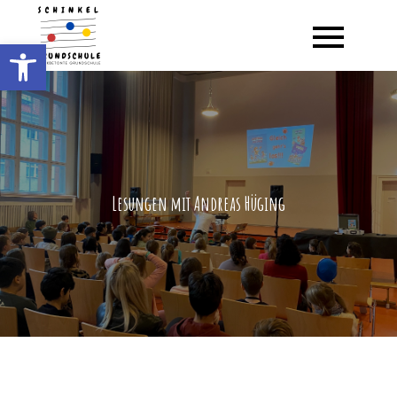
Schinkel Grundschule
Werkzeugleiste öffnen
musikbetonte Grundschule
Lesungen mit Andreas Hüging